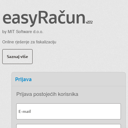
easyRačun
v2.7.2
by
MIT Software d.o.o.
Online rješenje za fiskalizaciju
Saznaj više
Prijava
Prijava postojećih korisnika
E-mail