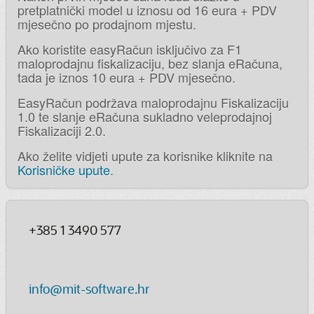
pretplatnički model u iznosu od 16 eura + PDV
mjesečno po prodajnom mjestu.
Ako koristite easyRačun isključivo za F1
maloprodajnu fiskalizaciju, bez slanja eRačuna,
tada je iznos 10 eura + PDV mjesečno.
EasyRačun podržava maloprodajnu Fiskalizaciju
1.0 te slanje eRačuna sukladno veleprodajnoj
Fiskalizaciji 2.0.
Ako želite vidjeti upute za korisnike kliknite na
Korisničke upute
.
+385 1 3490 577
info@mit-software.hr